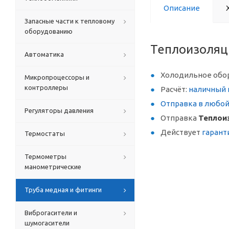
Описание
Запасные части к тепловому
оборудованию
Теплоизоляци
Автоматика
Холодильное обо
Микропроцессоры и
контроллеры
Расчёт:
наличный 
Отправка в любо
Регуляторы давления
Отправка
Теплоиз
Действует
гарант
Термостаты
Термометры
манометрические
Труба медная и фитинги
Виброгасители и
шумогасители