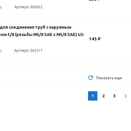
Артикул: 062632
для соединения труб с наружным
м 5/8 (резьбы M5/8 SAE х M5/8 SAE) U2-
143
₽
Артикул: 062517
Показать еще
1
2
3