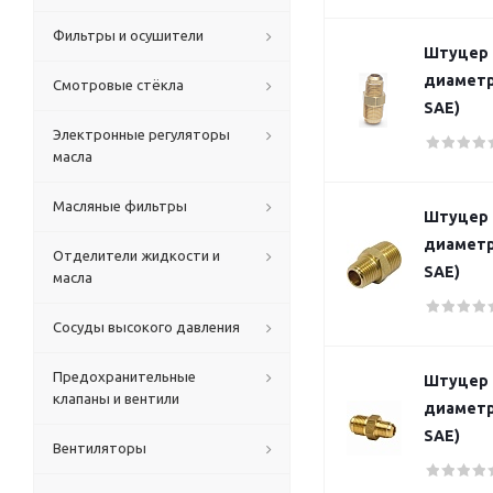
Фильтры и осушители
Штуцер 
диаметра
Смотровые стёкла
SAE)
Электронные регуляторы
масла
Масляные фильтры
Штуцер 
диаметра
Отделители жидкости и
SAE)
масла
Сосуды высокого давления
Предохранительные
Штуцер 
клапаны и вентили
диаметра
SAE)
Вентиляторы