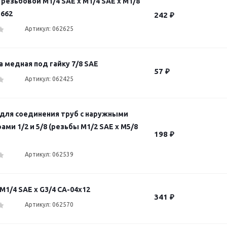
резьбовой M1/4 SAE х M1/4 SAE х M1/8
-662
242
₽
Артикул: 062625
 медная под гайку 7/8 SAE
57
₽
Артикул: 062425
для соединения труб с наружными
ми 1/2 и 5/8 (резьбы M1/2 SAE х M5/8
198
₽
Артикул: 062539
1/4 SAE х G3/4 CA-04x12
341
₽
Артикул: 062570