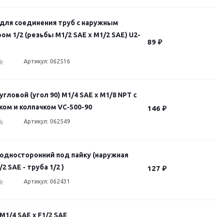
для соединения труб с наружным
м 1/2 (резьбы M1/2 SAE х M1/2 SAE) U2-
89
₽
Артикул: 062516
гловой (угол 90) M1/4 SAE x M1/8 NPT с
ком и колпачком VC-500-90
146
₽
Артикул: 062549
односторонний под пайку (наружная
2 SAE - труба 1/2 )
127
₽
Артикул: 062431
1/4 SAE х F1/2 SAE