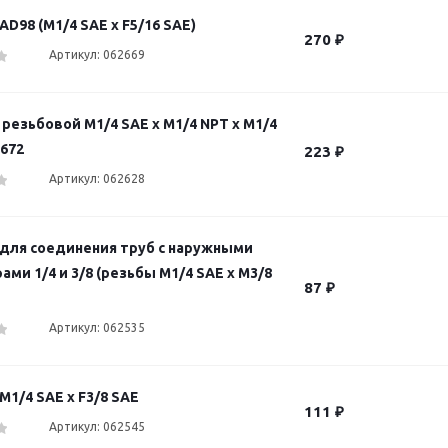
D98 (M1/4 SAE х F5/16 SAE)
270
₽
Артикул: 062669
резьбовой M1/4 SAE x M1/4 NPT x M1/4
-672
223
₽
Артикул: 062628
для соединения труб с наружными
ми 1/4 и 3/8 (резьбы M1/4 SAE х M3/8
87
₽
Артикул: 062535
1/4 SAE х F3/8 SAE
111
₽
Артикул: 062545