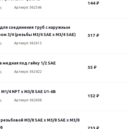
144
₽
Артикул: 062546
для соединения труб с наружным
м 3/4 (резьбы M3/4 SAE х M3/4 SAE)
317
₽
Артикул: 062615
 медная под гайку 1/2 SAE
35
₽
Артикул: 062422
M1/4 NPT х M3/8 SAE U1-6B
152
₽
Артикул: 062608
резьбовой M3/8 SAE x M3/8 SAE x M3/8
06
233
₽