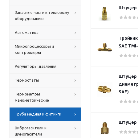
Штуцер A
Запасные части к тепловому
оборудованию
Автоматика
Тройник 
SAE TMI
Микропроцессоры и
контроллеры
Регуляторы давления
Штуцер 
Термостаты
диаметра
SAE)
Термометры
манометрические
Труба медная и фитинги
Штуцер M
Виброгасители и
шумогасители