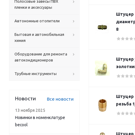
Полосовые завесы ПВХ
пленки и аксессуары
Штуцер 
Автономные отопители
диаметро
8
Бытовая и автомобильная
химия
Оборудование для ремонта
Штуцер у
автокондиционеров
золотни
Трубные инструменты
Штуцер 
Новости
Все новости
резьба 1/
13 ноября 2025
Новинки в номенклатуре
becool
Штуцер M