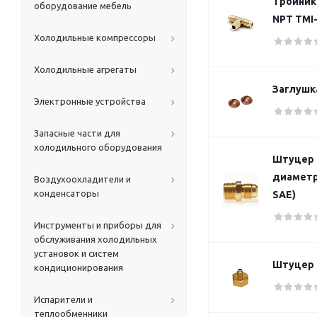
Тройник 
оборудование мебель
NPT TMI
Холодильные компрессоры
Холодильные агрегаты
Заглушка
Электронные устройства
Запасные части для
холодильного оборудования
Штуцер 
диаметра
Воздухоохладители и
конденсаторы
SAE)
Инструменты и приборы для
обслуживания холодильных
установок и систем
Штуцер M
кондиционирования
Испарители и
теплообменники