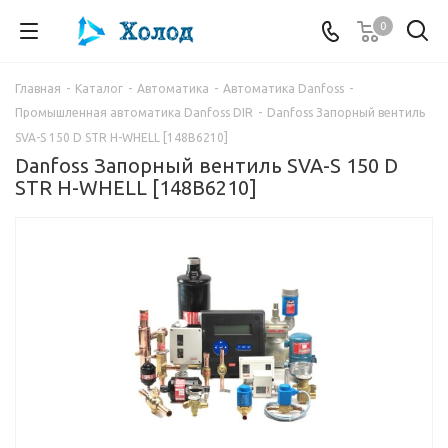
0
Главная
-
Каталог
-
Автоматика
-
Автоматика Danfoss
-
Промышленная автоматика Danfoss DIR
-
Danfoss Запорный вентиль
SVA-S 150 D STR H-WHELL [148B6210]
Danfoss Запорный вентиль SVA-S 150 D
STR H-WHELL [148B6210]