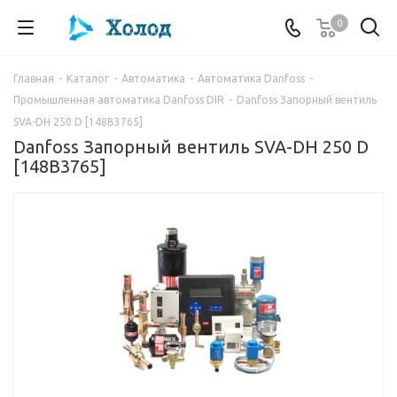
0
Главная
-
Каталог
-
Автоматика
-
Автоматика Danfoss
-
Промышленная автоматика Danfoss DIR
-
Danfoss Запорный вентиль
SVA-DH 250 D [148B3765]
Danfoss Запорный вентиль SVA-DH 250 D
[148B3765]