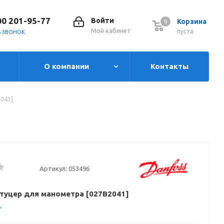
00 201-95-77
Войти
Корзина
0
0
Мой кабинет
пуста
Ь ЗВОНОК
О компании
Контакты
041]
Артикул:
053496
туцер для манометра [027B2041]