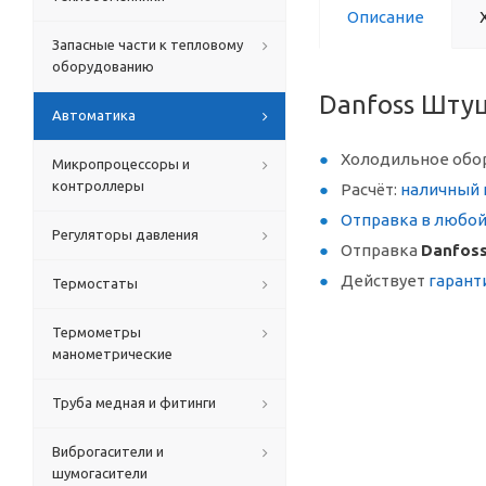
Описание
Запасные части к тепловому
оборудованию
Danfoss Шту
Автоматика
Холодильное обо
Микропроцессоры и
контроллеры
Расчёт:
наличный 
Отправка в любо
Регуляторы давления
Отправка
Danfos
Действует
гарант
Термостаты
Термометры
манометрические
Труба медная и фитинги
Виброгасители и
шумогасители