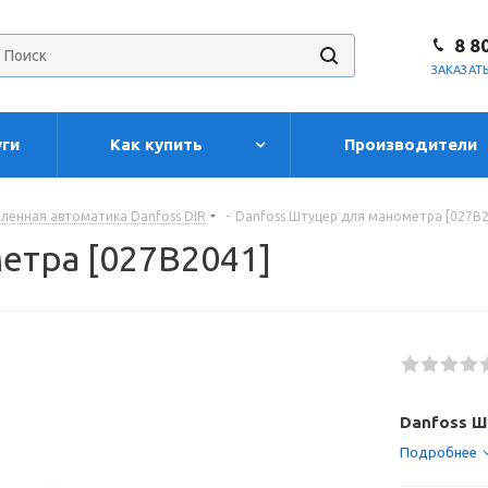
8 8
ЗАКАЗАТ
уги
Как купить
Производители
енная автоматика Danfoss DIR
-
Danfoss Штуцер для манометра [027B2
етра [027B2041]
Danfoss Ш
Подробнее