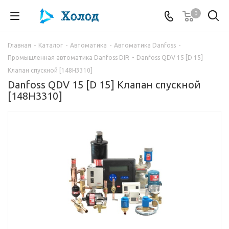
0
Главная
-
Каталог
-
Автоматика
-
Автоматика Danfoss
-
Промышленная автоматика Danfoss DIR
-
Danfoss QDV 15 [D 15]
Клапан спускной [148H3310]
Danfoss QDV 15 [D 15] Клапан спускной
[148H3310]