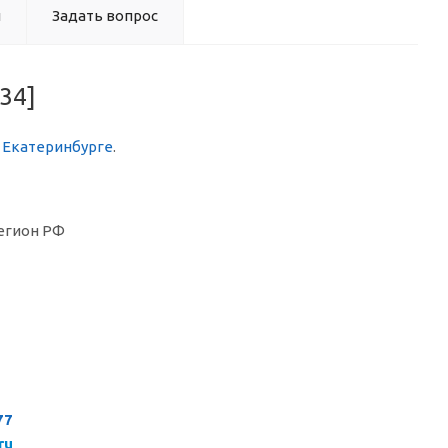
ы
Задать вопрос
34]
в Екатеринбурге
.
егион РФ
77
ru