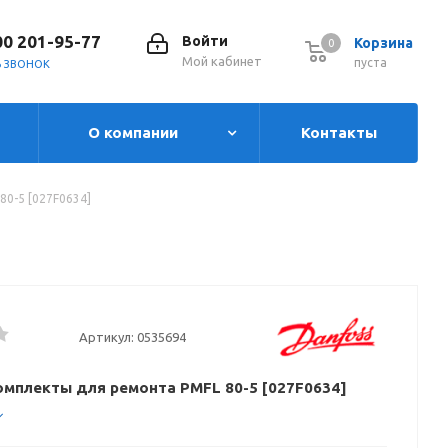
00 201-95-77
Войти
Корзина
0
0
Мой кабинет
пуста
Ь ЗВОНОК
О компании
Контакты
80-5 [027F0634]
Артикул:
0535694
омплекты для ремонта PMFL 80-5 [027F0634]