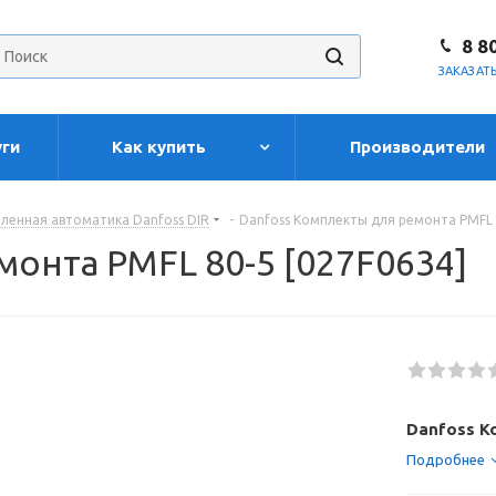
8 8
ЗАКАЗАТ
уги
Как купить
Производители
енная автоматика Danfoss DIR
-
Danfoss Комплекты для ремонта PMFL 
монта PMFL 80-5 [027F0634]
Danfoss К
Подробнее