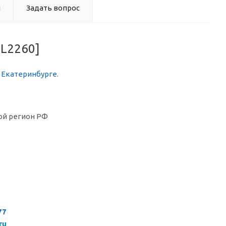
ы
Задать вопрос
7L2260]
в Екатеринбурге
.
ой регион РФ
77
ru