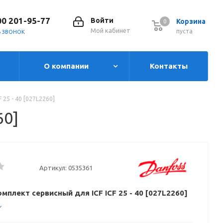
00 201-95-77
Войти
Корзина
0
0
Мой кабинет
пуста
Ь ЗВОНОК
О компании
Контакты
 25 - 40 [027L2260]
60]
Артикул:
0535361
мплект сервисный для ICF ICF 25 - 40 [027L2260]