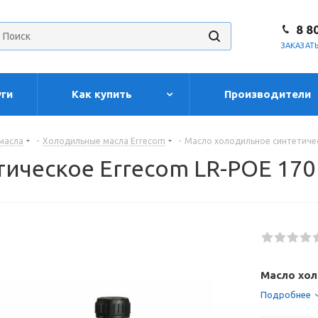
8 8
ЗАКАЗАТ
уги
Как купить
Производители
масла
-
Холодильные масла Errecom
-
Масло холодильное синтетическ
ческое Errecom LR-POE 170 
Масло хол
Подробнее