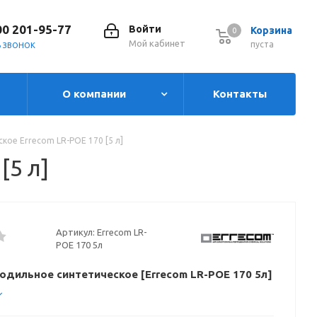
00 201-95-77
Войти
Корзина
0
0
Мой кабинет
пуста
Ь ЗВОНОК
О компании
Контакты
ое Errecom LR-POE 170 [5 л]
[5 л]
Артикул:
Errecom LR-
POE 170 5л
одильное синтетическое [Errecom LR-POE 170 5л]