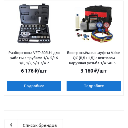
Разбортовка VFT-808U-I для
Быстросъёмные муфты Value
работы с трубами 1/4, 5/16,
QC [ВД+НД] с вентилем
3/8, 1/2, 5/8, 3/4, с
наружная резьба 1/4 SAE 90
эксцентриком и
VHF-SA
6 176
₽
/шт
3 160
₽
/шт
ограничителем подачи трубы,
кейс
Подробнее
Подробнее
Список брендов