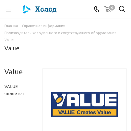
0
Главная
-
Справочная информация
-
Производители холодильного и сопутствующего оборудования
-
Value
Value
Value
VALUE
является