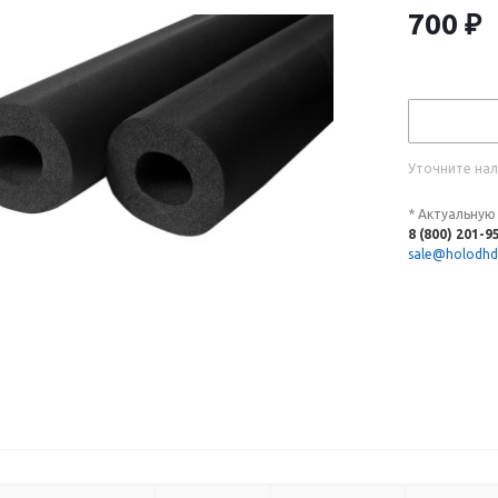
700
₽
Уточните нал
* Актуальную
8 (800) 201-9
sale@holodhd