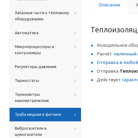
Описание
Запасные части к тепловому
оборудованию
Теплоизоляц
Автоматика
Холодильное обо
Микропроцессоры и
контроллеры
Расчёт:
наличный 
Отправка в любо
Регуляторы давления
Отправка
Теплои
Действует
гарант
Термостаты
Термометры
манометрические
Труба медная и фитинги
Виброгасители и
шумогасители