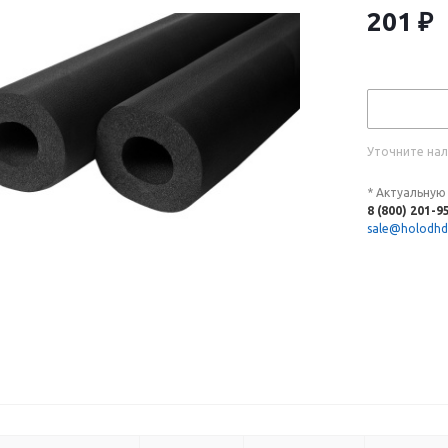
201
₽
Уточните нал
* Актуальную
8 (800) 201-9
sale@holodhd