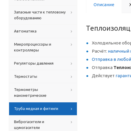
Описание
Запасные части к тепловому
оборудованию
Теплоизоляц
Автоматика
Холодильное обо
Микропроцессоры и
контроллеры
Расчёт:
наличный 
Отправка в любо
Регуляторы давления
Отправка
Теплои
Действует
гарант
Термостаты
Термометры
манометрические
Труба медная и фитинги
Виброгасители и
шумогасители