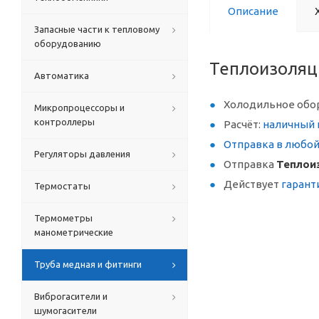
Описание
Запасные части к тепловому
оборудованию
Теплоизоляц
Автоматика
Холодильное обо
Микропроцессоры и
контроллеры
Расчёт:
наличный 
Отправка в любо
Регуляторы давления
Отправка
Теплои
Действует
гарант
Термостаты
Термометры
манометрические
Труба медная и фитинги
Виброгасители и
шумогасители