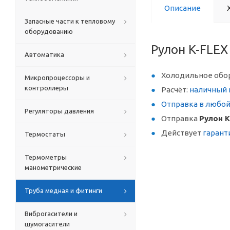
Описание
Запасные части к тепловому
оборудованию
Рулон K-FLEX
Автоматика
Холодильное обо
Микропроцессоры и
контроллеры
Расчёт:
наличный 
Отправка в любо
Регуляторы давления
Отправка
Рулон K
Действует
гарант
Термостаты
Термометры
манометрические
Труба медная и фитинги
Виброгасители и
шумогасители