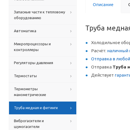
Описание
Запасные части к тепловому
оборудованию
Труба медная
Автоматика
Холодильное обо
Микропроцессоры и
контроллеры
Расчёт:
наличный 
Отправка в любо
Регуляторы давления
Отправка
Труба м
Действует
гарант
Термостаты
Термометры
манометрические
Труба медная и фитинги
Виброгасители и
шумогасители