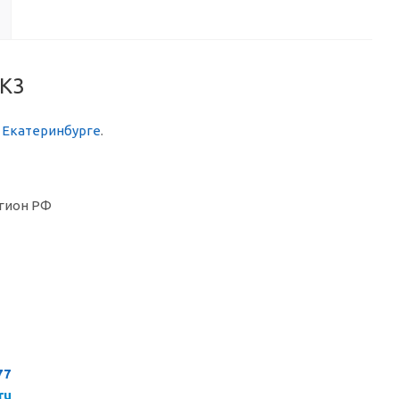
 K3
в Екатеринбурге
.
гион РФ
77
ru