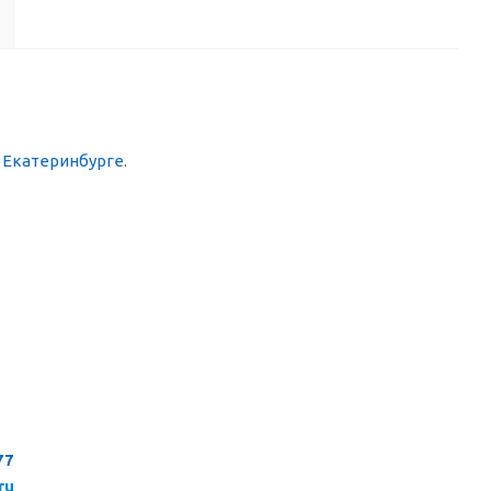
в Екатеринбурге
.
77
ru