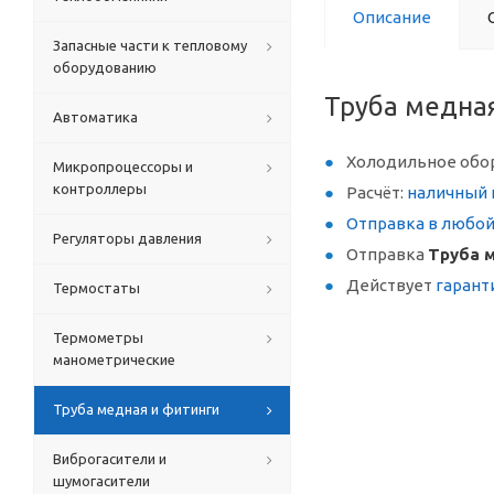
Описание
Запасные части к тепловому
оборудованию
Труба медная 
Автоматика
Холодильное обо
Микропроцессоры и
контроллеры
Расчёт:
наличный 
Отправка в любо
Регуляторы давления
Отправка
Труба м
Действует
гарант
Термостаты
Термометры
манометрические
Труба медная и фитинги
Виброгасители и
шумогасители