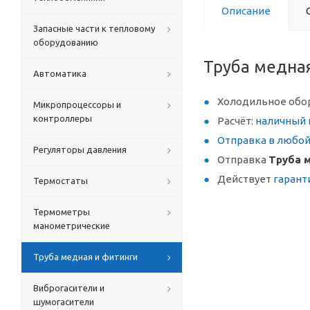
Описание
Запасные части к тепловому
оборудованию
Труба медная 
Автоматика
Холодильное обо
Микропроцессоры и
контроллеры
Расчёт:
наличный 
Отправка в любо
Регуляторы давления
Отправка
Труба м
Действует
гарант
Термостаты
Термометры
манометрические
Труба медная и фитинги
Виброгасители и
шумогасители