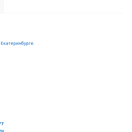
в Екатеринбурге
.
77
ru