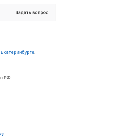
ы
Задать вопрос
в Екатеринбурге
.
он РФ
77