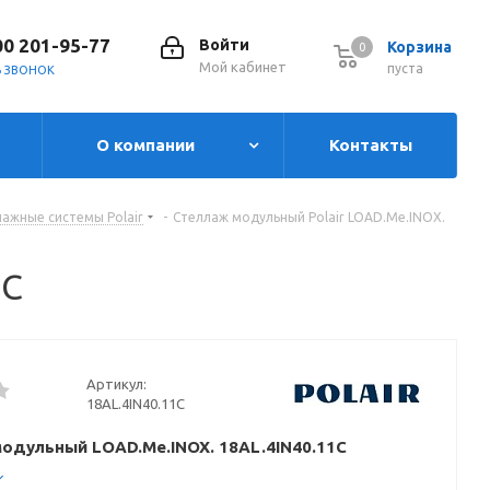
00 201-95-77
Войти
Корзина
0
0
Мой кабинет
пуста
Ь ЗВОНОК
О компании
Контакты
ажные системы Polair
-
Стеллаж модульный Polair LOAD.Me.INOX.
1C
Артикул:
18AL.4IN40.11C
одульный LOAD.Me.INOX. 18AL.4IN40.11C