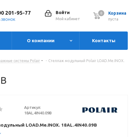
00 201-95-77
Войти
Корзина
0
0
Мой кабинет
пуста
Ь ЗВОНОК
О компании
Контакты
ажные системы Polair
-
Стеллаж модульный Polair LOAD.Me.INOX.
9B
Артикул:
18AL.4IN40.09B
одульный LOAD.Me.INOX. 18AL.4IN40.09B