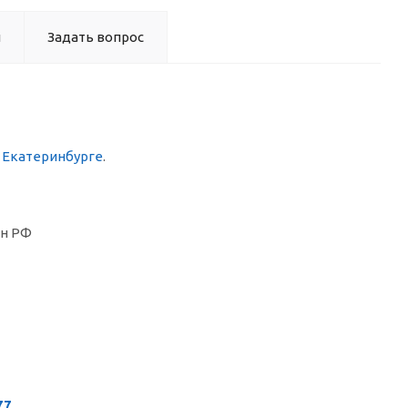
ы
Задать вопрос
в Екатеринбурге
.
он РФ
77