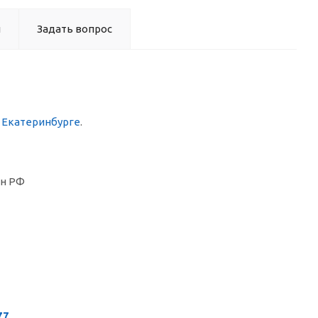
ы
Задать вопрос
в Екатеринбурге
.
он РФ
77