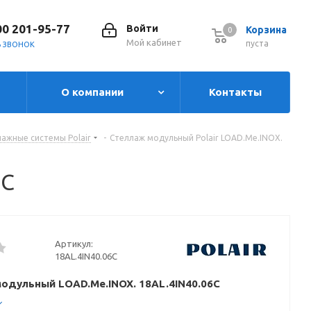
00 201-95-77
Войти
Корзина
0
0
Мой кабинет
пуста
Ь ЗВОНОК
О компании
Контакты
ажные системы Polair
-
Стеллаж модульный Polair LOAD.Me.INOX.
6C
Артикул:
18AL.4IN40.06C
одульный LOAD.Me.INOX. 18AL.4IN40.06C