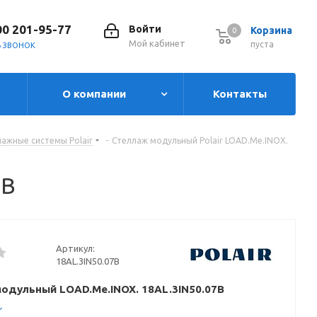
00 201-95-77
Войти
Корзина
0
0
Мой кабинет
пуста
Ь ЗВОНОК
О компании
Контакты
ажные системы Polair
-
Стеллаж модульный Polair LOAD.Me.INOX.
7B
Артикул:
18AL.3IN50.07B
одульный LOAD.Me.INOX. 18AL.3IN50.07B