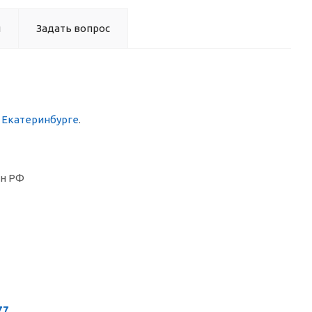
ы
Задать вопрос
в Екатеринбурге
.
он РФ
77