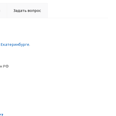
ы
Задать вопрос
в Екатеринбурге
.
н РФ
77