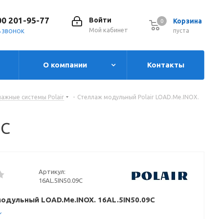
00 201-95-77
Войти
Корзина
0
0
Мой кабинет
пуста
Ь ЗВОНОК
О компании
Контакты
ажные системы Polair
-
Стеллаж модульный Polair LOAD.Me.INOX.
9C
Артикул:
16AL.5IN50.09C
одульный LOAD.Me.INOX. 16AL.5IN50.09C