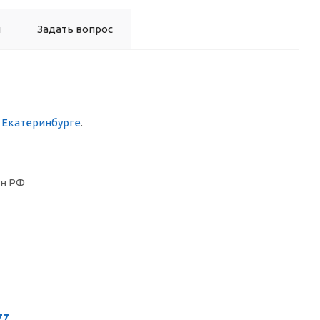
ы
Задать вопрос
в Екатеринбурге
.
он РФ
77