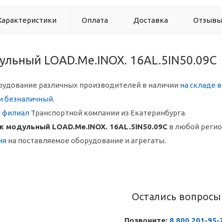
Характеристики
Оплата
Доставка
Отзыв
ульный LOAD.Me.INOX. 16AL.5IN50.09C
рудование различных производителей в наличии
на складе 
и безналичный
.
й филиал
Транспортной компании из Екатеринбурга.
ж модульный LOAD.Me.INOX. 16AL.5IN50.09C
в любой реги
ия
на поставляемое оборудование и агрегаты.
Остались вопросы
Позвоните:
8 800 201-95-