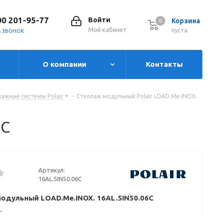
00 201-95-77
Войти
Корзина
0
0
Мой кабинет
пуста
Ь ЗВОНОК
О компании
Контакты
ажные системы Polair
-
Стеллаж модульный Polair LOAD.Me.INOX.
6C
Артикул:
16AL.5IN50.06C
одульный LOAD.Me.INOX. 16AL.5IN50.06C