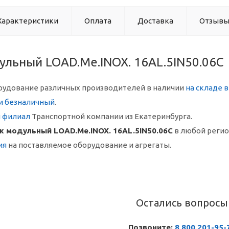
Характеристики
Оплата
Доставка
Отзыв
ульный LOAD.Me.INOX. 16AL.5IN50.06C
рудование различных производителей в наличии
на складе 
и безналичный
.
й филиал
Транспортной компании из Екатеринбурга.
ж модульный LOAD.Me.INOX. 16AL.5IN50.06C
в любой реги
ия
на поставляемое оборудование и агрегаты.
Остались вопросы
Позвоните:
8 800 201-95-