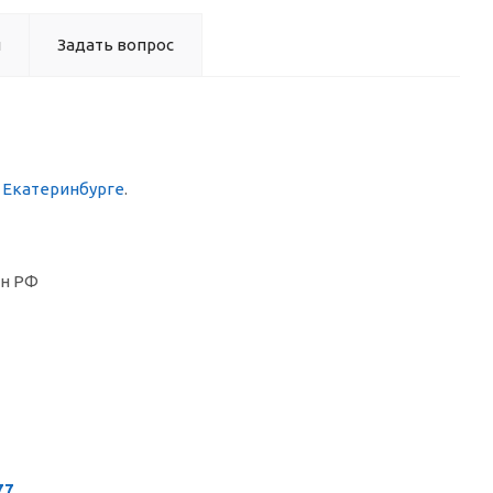
ы
Задать вопрос
в Екатеринбурге
.
он РФ
77