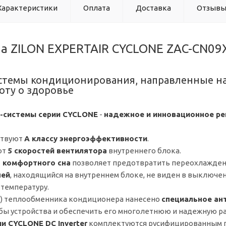
Характеристики
Оплата
Доставка
Отзыв
ма ZILON EXPERTAIR CYCLONE ZAC-CN09
истемы кондиционирования, направленные н
оту о здоровье
т-системы серии CYCLONE
-
надежное и инновационное р
ствуют
А классу энергоэффективности
.
ют
5 скоростей вентилятора
внутреннего блока.
 комфортного сна
позволяет предотвратить переохлаждени
лей
, находящийся на внутреннем блоке, не виден в выключе
температуру.
ы) теплообменника кондиционера нанесено
специальное ан
бы устройства и обеспечить его многолетнюю и надежную ра
и CYCLONE DC Inverter
комплектуются русифицированным 