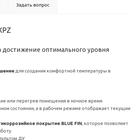
ы
Задать вопрос
XPZ
а достижение оптимального уровня
ешение
для создания комфортной температуры в
е или перегрев помещения в ночное время.
нном состоянии, а в рабочем режиме отображает текущие
тикоррозийное покрытие BLUE FIN
, которое позволяет
боту.
пультом ДУ