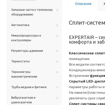
Описание
Запасные части к тепловому
оборудованию
Сплит-систе
Автоматика
Микропроцессоры и
EXPERTAIR – с
контроллеры
комфорта и заб
Регуляторы давления
Классические спли
помещении.
Термостаты
Все модели соответ
Кондиционеры име
Термометры
Встроенная
функция
манометрические
Скрытый LED-дисп
параметры работы и 
Труба медная и фитинги
На ламели (пластин
Виброгасители и
увеличить срок служ
шумогасители
Сплит-системы сери