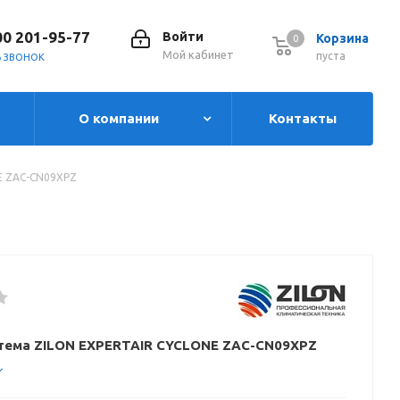
00 201-95-77
Войти
Корзина
0
0
Мой кабинет
пуста
Ь ЗВОНОК
О компании
Контакты
E ZAC-CN09XPZ
тема ZILON EXPERTAIR CYCLONE ZAC-CN09XPZ