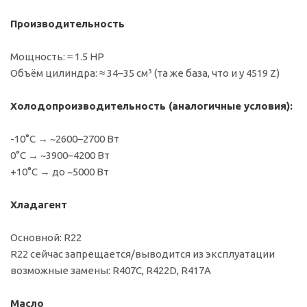
Производительность
Мощность: ≈ 1.5 HP
Объём цилиндра: ≈ 34–35 см³ (та же база, что и у 4519 Z)
Холодопроизводительность (аналогичные условия):
-10°C → ~2600–2700 Вт
0°C → ~3900–4200 Вт
+10°C → до ~5000 Вт
Хладагент
Основной: R22
R22 сейчас запрещается/выводится из эксплуатации
возможные замены: R407C, R422D, R417A
Масло