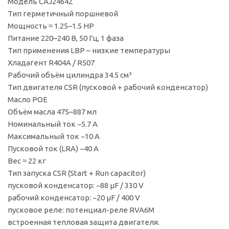
Модель CAJ2464Z
Тип герметичный поршневой
Мощность ≈ 1.25–1.5 HP
Питание 220–240 В, 50 Гц, 1 фаза
Тип применения LBP – низкие температуры
Хладагент R404A / R507
Рабочий объём цилиндра 34.5 см³
Тип двигателя CSR (пусковой + рабочий конденсатор)
Масло POE
Объём масла 475–887 мл
Номинальный ток ~5.7 A
Максимальный ток ~10 A
Пусковой ток (LRA) ~40 A
Вес ≈ 22 кг
Тип запуска CSR (Start + Run capacitor)
пусковой конденсатор: ~88 µF / 330 V
рабочий конденсатор: ~20 µF / 400 V
пусковое реле: потенциал-реле RVA6M
встроенная тепловая защита двигателя.