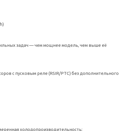
h)
льных задач — чем мощнее модель, чем выше её
соров с пусковым реле (RSIR/PTC) без дополнительного
 умеренная холодопроизводительность: