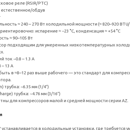
сковое реле (RSIR/PTC)
 естественное/обдув
г
ность ≈ 240 – 270 Вт холодильной мощности (≈ 820–920 BTU/
иентировочно: испарение ≈ −23 °C, конденсация ≈ +54 °C
ть ≈ 90–105 Вт
сор подходящим для умеренных низкотемпературных холоди
x.
ток ~0.8 – 1.3 A
 – 13 A
быть в ≈8–12 раз выше рабочего — это стандарт для компрес
тора.
 трубка: ~6.35 мм (1/4″)
arge) трубка: ~4.76 мм (3/16″)
тны для компрессоров малой и средней мощности серии AZ.
я
Y устанавливается в холодильные установки, где требуется