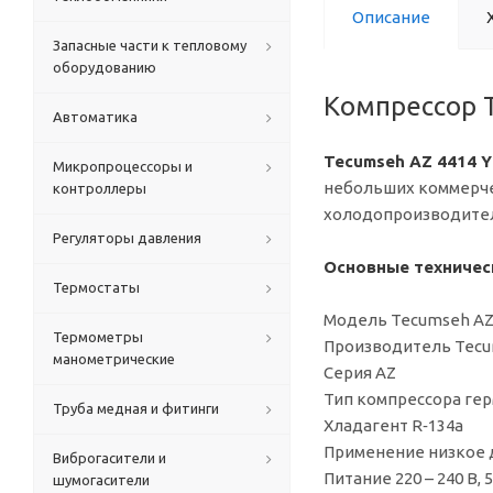
Описание
Запасные части к тепловому
оборудованию
Компрессор 
Автоматика
Tecumseh AZ 4414 Y
Микропроцессоры и
небольших коммерчес
контроллеры
холодопроизводител
Регуляторы давления
Основные техничес
Термостаты
Модель Tecumseh AZ 
Термометры
Производитель Tecum
манометрические
Серия AZ
Тип компрессора ге
Труба медная и фитинги
Хладагент R‑134a
Применение низкое 
Виброгасители и
Питание 220 – 240 В, 5
шумогасители