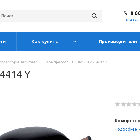
8 8
ЗАКАЗАТ
уги
Как купить
Производители
мпрессоры Tecumseh
-
Компрессор TECUMSEH AZ 4414 Y
4414 Y
Компрессо
Подробнее