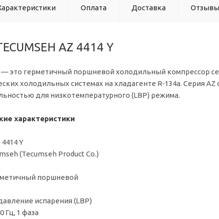
Характеристики
Оплата
Доставка
Отзыв
TECUMSEH AZ 4414 Y
— это герметичный поршневой холодильный компрессор сер
ких холодильных системах на хладагенте R‑134a. Серия AZ
ьностью для низкотемпературного (LBP) режима.
кие характеристики
4414 Y
seh (Tecumseh Product Co.)
рметичный поршневой
давление испарения (LBP)
0 Гц, 1 фаза