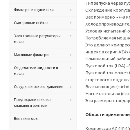
Тип запуска через пу
Фильтры и осушители
Охлаждение корпуса
Вес примерно ~7–8 к
Смотровые стёкла
Холодопроизводитель
Условия испытаний ор
Электронные регуляторы
Потребляемая мощнос
масла
Это делают компрес
индекс в серии AZ4xx
Масляные фильтры
Номинальный рабочий 
Пусковой ток (LRA) ~8
Отделители жидкости и
Пусковой ток может 
масла
стартового конденса
Всасывающая (suction)
Сосуды высокого давления
Нагнетательная (disch
Предохранительные
Эти размеры стандар
клапаны и вентили
Области применени
Вентиляторы
Компрессор AZ 4414 