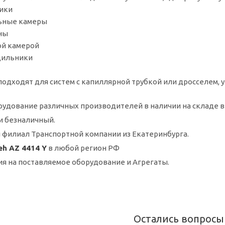
ики
ьные камеры
ны
ой камерой
дильники
одходят для систем с капиллярной трубкой или дросселем, 
удование различных производителей в наличии на складе в
и безналичный.
 филиал Транспортной компании из Екатеринбурга.
h AZ 4414 Y
в любой регион РФ
ия на поставляемое оборудование и Агрегаты.
Остались вопросы