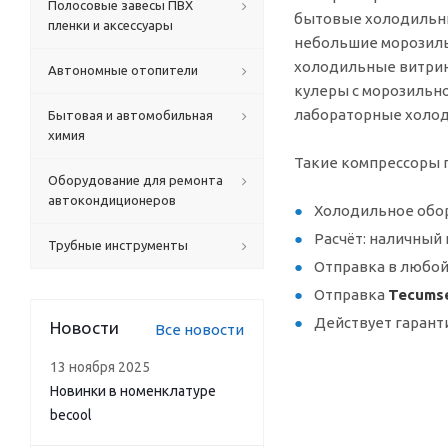
Полосовые завесы ПВХ
бытовые холодильн
пленки и аксессуары
небольшие морозил
холодильные витри
Автономные отопители
кулеры с морозильн
лабораторные холо
Бытовая и автомобильная
химия
Такие компрессоры п
Оборудование для ремонта
автокондиционеров
Холодильное обор
Расчёт: наличный 
Трубные инструменты
Отправка в любой
Отправка
Tecumse
Действует гарант
Новости
Все новости
13 ноября 2025
Новинки в номенклатуре
becool