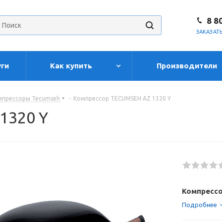
8 8
ЗАКАЗАТ
уги
Как купить
Производители
мпрессоры Tecumseh
-
Компрессор TECUMSEH AZ 1320 Y
1320 Y
Компрессо
Подробнее