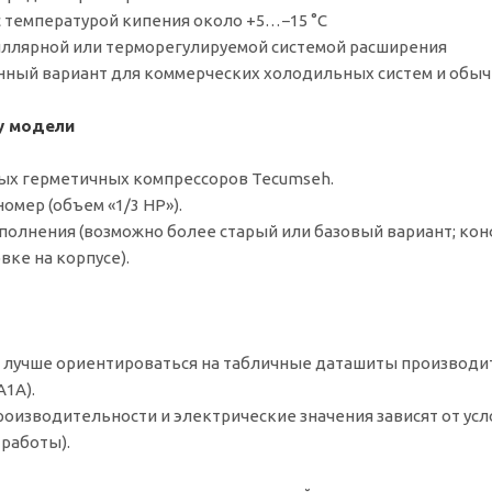
 температурой кипения около +5…−15 °C
иллярной или терморегулируемой системой расширения
нный вариант для коммерческих холодильных систем и обы
у модели
ых герметичных компрессоров Tecumseh.
омер (объем «1/3 HP»).
олнения (возможно более старый или базовый вариант; кон
ке на корпусе).
лучше ориентироваться на табличные даташиты производите
1A).
изводительности и электрические значения зависят от усл
работы).