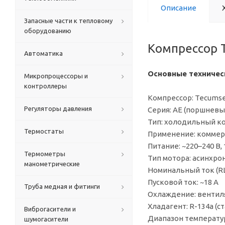
Описание
Запасные части к тепловому
оборудованию
Компрессор 
Автоматика
Основные техничес
Микропроцессоры и
контроллеры
Компрессор: Tecumse
Регуляторы давления
Серия: AE (поршневы
Тип: холодильный к
Термостаты
Применение: коммер
Питание: ~220–240 В, 1
Термометры
Тип мотора: асинхро
манометрические
Номинальный ток (RLA
Пусковой ток: ~18 А
Труба медная и фитинги
Охлаждение: вентиля
Хладагент: R-134a (
Виброгасители и
Диапазон температур 
шумогасители