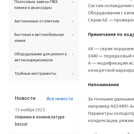
Полосовые завесы ПВХ
Систем охлаждения с
пленки и аксессуары
Оборудования с кап
Серия AE — провере
Автономные отопители
Примечания по код
Бытовая и автомобильная
химия
AE — серия поршнев
Оборудование для ремонта
3440 — порядковый н
автокондиционеров
A — модификация исп
конкретной маркиров
Трубные инструменты
Напоминания
Новости
Все новости
За точными данными 
например AE3440Y-AA
13 ноября 2025
Параметры холодопро
Новинки в номенклатуре
конденсации, режим 
becool