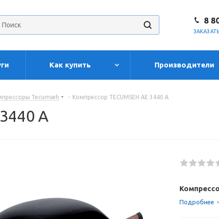
8 8
ЗАКАЗАТ
уги
Как купить
Производители
мпрессоры Tecumseh
-
Компрессор TECUMSEH AE 3440 A
3440 A
Компрессо
Подробнее