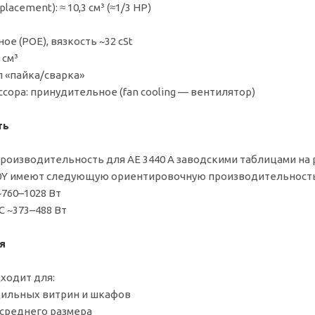
acement): ≈ 10,3 см³ (≈1/3 HP)
ое (POE), вязкость ~32 cSt
 см³
п «пайка/сварка»
ора: принудительное (fan cooling — вентилятор)
ть
оизводительность для AE 3440 A заводскими таблицами на 
0Y имеют следующую ориентировочную производительность 
C ~760–1028 Вт
 °C ~373–488 Вт
я
ходит для:
ильных витрин и шкафов
среднего размера