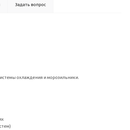
ы
Задать вопрос
истемы охлаждения и морозильники.
ях
стем)