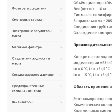
Объём цилиндра (Displ
Фильтры и осушители
Вес (нетто): ~ 10 кг
Тип масла: полиэфирн
Смотровые стёкла
Заправка масла: ≈ 285
Соединения труб: ти
Электронные регуляторы
Охлаждение компресс
масла
Производительнос
Масляные фильтры
Конкретная холодопр
Отделители жидкости и
модели серии AE344
масла
to = 0 °C, tk = +54,5 °
to = −15 °C, tk = +54,5
Сосуды высокого давления
Предохранительные
Область применени
клапаны и вентили
Этот компрессор под
Вентиляторы
Коммерческих холод
Холодильных камер 