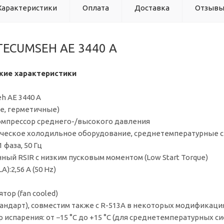
Характеристики
Оплата
Доставка
Отзыв
TECUMSEH AE 3440 A
кие характеристики
h AE 3440 A
е, герметичные)
омпрессор среднего-/высокого давления
ческое холодильное оборудование, среднетемпературные с
 фаза, 50 Гц
нный RSIR с низким пусковым моментом (Low Start Torque)
):2,56 А (50 Hz)
тор (fan cooled)
стандарт), совместим также с R-513A в некоторых модификаци
испарения: от −15 °C до +15 °C (для среднетемпературных си