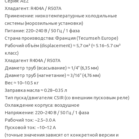
Серия: AEZ
Хладагент: R404A / R507A
Применение: низкотемпературные холодильные
системы (морозильные установки)
Питание: 220–240 В / 50 Гц / 1 фаза
Страна производства: Франция (Tecumseh Europe)
Рабочий объём (displacement) ≈ 5,7 см³ (≈ 5.16–5.7 см³
класс)
Хладагент R404A / R507A
Диаметр труб (всасывание) ≈ 1/4″ (6,35 мм)
Диаметр труб (нагнетание) ≈ 3/16″ (4,76 мм)
Вес ≈ 10–10.5 кг
Заправка масла ≈ 0.28–0.35 л
Тип пуска/двигателя: CSIR (со внешним пусковым реле)
Охлаждение корпуса: воздушное
Напряжение: 220–240 В / 50 Гц / 1 фаза
Рабочий ток: ~2.5–3.0 A
Пусковой ток: ~10–12 A
(точные значения зависят от конкретной версии и