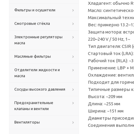
Хладагент: обычно R
Фильтры и осушители
Масло: синтетическое 
Максимальный технич
Смотровые стёкла
Вес: примерно 13.2–13
Защита мотора: встр
Электронные регуляторы
220–240 V / 50 Hz, 1~
масла
Тип двигателя: CSIR 
Стартовый ток (LRA): 
Масляные фильтры
Рабочий ток (RLA): ~3
Применение: LBP + 
Отделители жидкости и
Охлаждение: вентиля
масла
Подходит для горяч
Типичные размеры к
Сосуды высокого давления
Высота: ~209 мм
Предохранительные
Длина: ~255 мм
клапаны и вентили
Ширина: ~151 мм
Диаметры присоедини
Вентиляторы
Соединения выполне