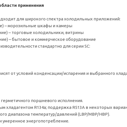
 области применения
одходит для широкого спектра холодильных приложений:
ие) – морозильные шкафы и камеры
ние) – торговые холодильники, витрины
ние) – бытовое и коммерческое оборудование
изводительности стандартно для серии SC:
висят от условий конденсации/испарения и выбранного хлада
 герметичного поршневого исполнения.
ым хладагентом R134a; поддержка R513A в некоторых вариан
ого диапазона температур/давлений (LBP/MBP/HBP).
и умеренное энергопотребление.