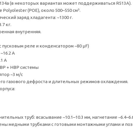
134a (в некоторых вариантах может поддерживаться R513A).
Polyolester (POE), около 500–550 см³.
еский заряд хладагента: ~1300 г.
.7 кг.
оенная внутренняя.
(с пусковым реле и конденсатором ~80 µF)
~16.2 A
.1 A
MBP + HBP системы
тор ~3 м/с
его газового дефроста и длительных режимов охлаждения.
орпуса:
тельных труб: всасывание ~10.1–10.3 мм, нагнетание ~6.4–6.6
ны медными трубками с готовыми монтажными углами и поз