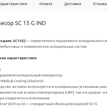
Характеристики
Оплата
Доставка
Отзыв
ecop SC 15 G IND
(модель SC15G)
— герметичного поршневого холодильного агре
ля бытовых и коммерческих холодильных систем:
кие характеристики
G
оршневой холодильный компрессор
/ Medical Cooling Solutions)
одстве, активно используется в холодильных установках раз
меняется как в низкотемпературных (LBP), так и в средне- 
ра хладагента и исполнения.
8 см³ (0,93 cu.in) — стандартный объём для моделей SC15.