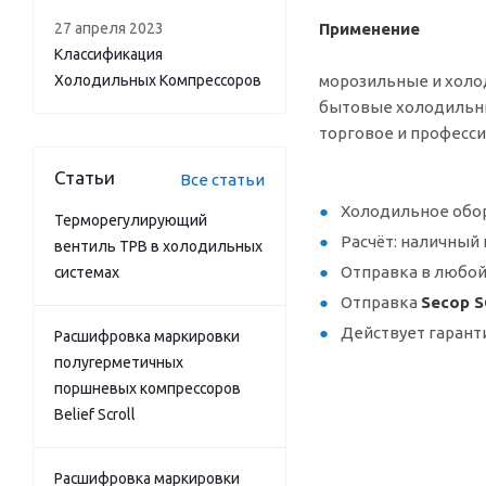
27 апреля 2023
Применение
Классификация
Холодильных Компрессоров
морозильные и холо
бытовые холодильни
торговое и професс
Статьи
Все статьи
Холодильное обор
Терморегулирующий
Расчёт: наличный 
вентиль ТРВ в холодильных
Отправка в любой
системах
Отправка
Secop S
Действует гарант
Расшифровка маркировки
полугерметичных
поршневых компрессоров
Belief Scroll
Расшифровка маркировки