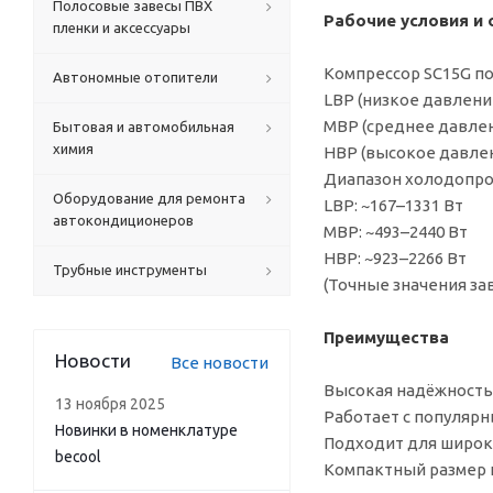
Полосовые завесы ПВХ
Рабочие условия и
пленки и аксессуары
Компрессор SC15G п
Автономные отопители
LBP (низкое давлен
MBP (среднее давле
Бытовая и автомобильная
химия
HBP (высокое давле
Диапазон холодопро
Оборудование для ремонта
LBP: ~167–1331 Вт
автокондиционеров
MBP: ~493–2440 Вт
HBP: ~923–2266 Вт
Трубные инструменты
(Точные значения за
Преимущества
Новости
Все новости
Высокая надёжность
13 ноября 2025
Работает с популярн
Новинки в номенклатуре
Подходит для широк
becool
Компактный размер 