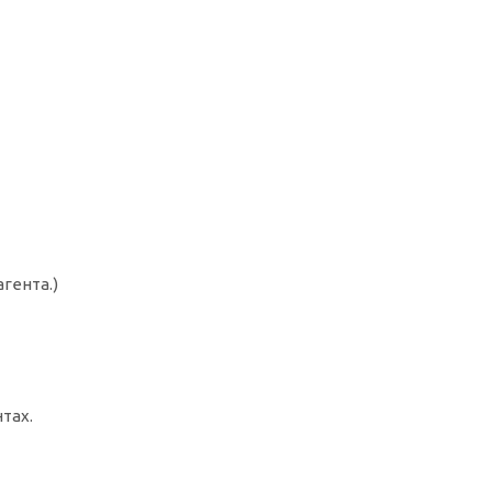
гента.)
тах.