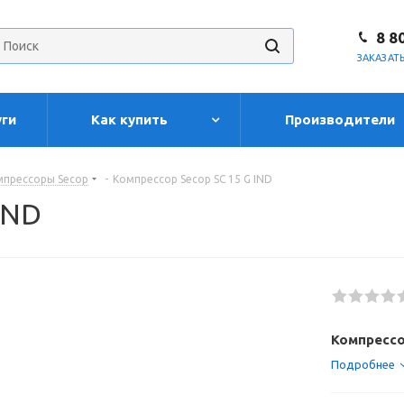
8 8
ЗАКАЗАТ
уги
Как купить
Производители
мпрессоры Secop
-
Компрессор Secop SC 15 G IND
IND
Компрессо
Подробнее