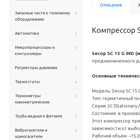
Описание
Запасные части к тепловому
оборудованию
Компрессор S
Автоматика
Микропроцессоры и
Secop SC 15 G IND 
контроллеры
предназначенного д
Регуляторы давления
Основные техничес
Термостаты
Модель: Secop SC 15 
Термометры
Тип: герметичный п
манометрические
Серия: SC (Stationary 
Состояние: в произв
Труба медная и фитинги
Этот компрессор при
зависимости от выбо
Виброгасители и
Рабочий объём: ~15.2
шумогасители