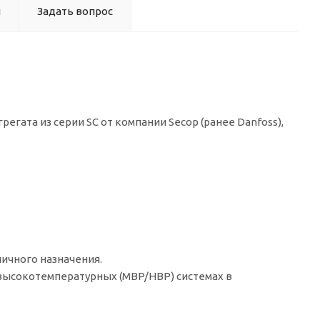
ы
Задать вопрос
гата из серии SC от компании Secop (ранее Danfoss),
личного назначения.
и высокотемпературных (MBP/HBP) системах в