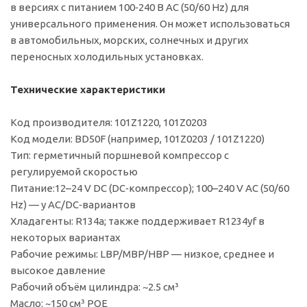
в версиях с питанием 100‑240 В AC (50/60 Hz) для
универсального применения. Он может использоваться
в автомобильных, морских, солнечных и других
переносных холодильных установках.
Технические характеристики
Код производителя: 101Z1220, 101Z0203
Код модели: BD50F (например, 101Z0203 / 101Z1220)
Тип: герметичный поршневой компрессор с
регулируемой скоростью
Питание:12–24 V DC (DC‑компрессор); 100–240 V AC (50/60
Hz) — у AC/DC‑вариантов
Хладагенты: R134a; также поддерживает R1234yf в
некоторых вариантах
Рабочие режимы: LBP/MBP/HBP — низкое, среднее и
высокое давление
Рабочий объём цилиндра: ~2.5 см³
Масло: ~150 см³ POE