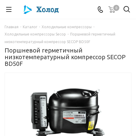
0
Главная
-
Каталог
-
Холодильные компрессоры
-
Холодильные компрессоры Secop
-
Поршневой герметичный
низкотемпературный компрессор SECOP BD50F
Поршневой герметичный
низкотемпературный компрессор SECOP
BD50F