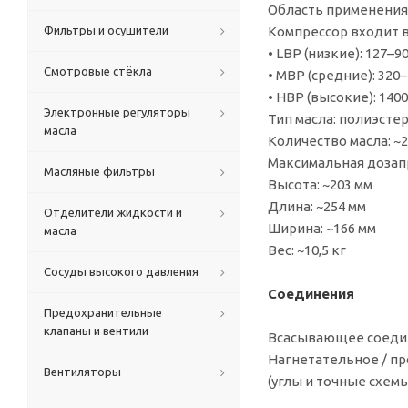
Область применения
Фильтры и осушители
Компрессор входит 
• LBP (низкие): 127–9
Смотровые стёкла
• MBP (средние): 320
• HBP (высокие): 140
Электронные регуляторы
Тип масла: полиэстер
масла
Количество масла: ~2
Максимальная дозапр
Масляные фильтры
Высота: ~203 мм
Длина: ~254 мм
Отделители жидкости и
Ширина: ~166 мм
масла
Вес: ~10,5 кг
Сосуды высокого давления
Соединения
Предохранительные
клапаны и вентили
Всасывающее соедине
Нагнетательное / про
Вентиляторы
(углы и точные схем