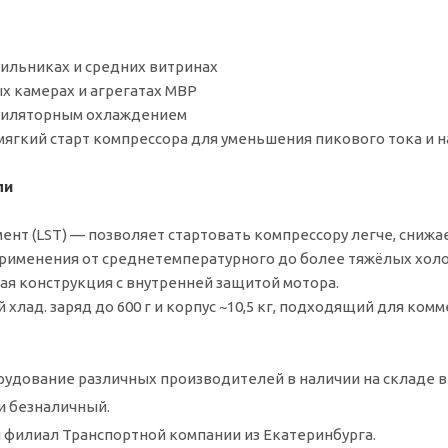
ильниках и средних витринах
х камерах и агрегатах MBP
тиляторным охлаждением
мягкий старт компрессора для уменьшения пикового тока и на
ли
ент (LST) — позволяет стартовать компрессору легче, снижа
рименения от среднетемпературного до более тяжёлых хол
я конструкция с внутренней защитой мотора.
лад. заряд до 600 г и корпус ~10,5 кг, подходящий для комм
удование различных производителей в наличии на складе в
и безналичный.
 филиал Транспортной компании из Екатеринбурга.