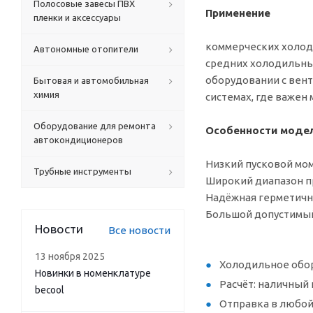
Полосовые завесы ПВХ
Применение
пленки и аксессуары
коммерческих холод
Автономные отопители
средних холодильны
оборудовании с вен
Бытовая и автомобильная
химия
системах, где важен 
Оборудование для ремонта
Особенности моде
автокондиционеров
Низкий пусковой мом
Трубные инструменты
Широкий диапазон п
Надёжная герметична
Большой допустимый х
Новости
Все новости
13 ноября 2025
Холодильное обор
Новинки в номенклатуре
Расчёт: наличный 
becool
Отправка в любой