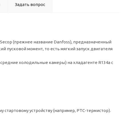
ы
Задать вопрос
Secop (прежнее название Danfoss), предназначенный
ий пусковой момент, то есть мягкий запуск двигателя
средние холодильные камеры) на хладагенте R134a с
му стартовому устройству (например, PTC‑термистор).