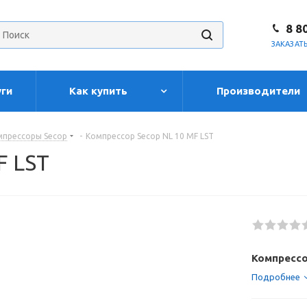
8 8
ЗАКАЗАТ
уги
Как купить
Производители
мпрессоры Secop
-
Компрессор Secop NL 10 MF LST
F LST
Компрессо
Подробнее