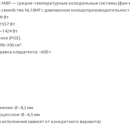
: MBP — средне‑температурные холодильные системы (фан‑к
в семейство NL10MF с диапазоном холодопроизводительност
09 Вт
–1557 Вт
0–1424 Вт
ное (POE).
98–300 см³.
авка хладагента: ~600 г.
ние: Ø ~8,2 мм.
цессное: Ø ~6,5 мм.
ы исполнения зависят от конкретного варианта)