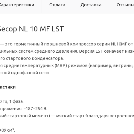
Характеристики
Оплата
Доставка
Отзыв
ecop NL 10 MF LST
— это герметичный поршневой компрессор серии NL10MF от 
ильных систем среднего давления. Версия LST означает низк
го стартового конденсатора.
я среднетемпературных (MBP) режимов (например, витрины, 
тной однофазной сети.
истики
 Гц, 1 фаза.
пряжения: ~187–254 В.
изкий стартовый момент) — мягкий старт благодаря встроенно
09 см³.