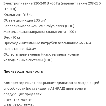
Электропитание 220‑240 В ~50 Гц (вариант также 208‑230
В 60 Гц)
Хладагент R134a
Объём цилиндра 8,35 см³
Заправка масла ~268 см³ Polyolester (POE)
Максимальная заправка хладагента ~400 г
Вес ~10 кг
Присоединительные патрубки всасывание ~6,2 мм;
нагнетание ~5,0 мм
Область применения Низкотемпературные
холодильные системы (LBP)
Производительность
Компрессор NL9FT покрывает диапазон охлаждающей
способности (по стандарту ASHRAE) примерно в
следующих пределах:
LBP: ~127–909 Вт
MBP: ~320–1557 Вт