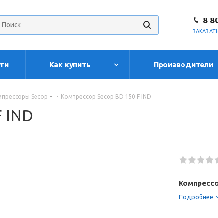
8 8
ЗАКАЗАТ
уги
Как купить
Производители
мпрессоры Secop
-
Компрессор Secop BD 150 F IND
F IND
Компрессо
Подробнее