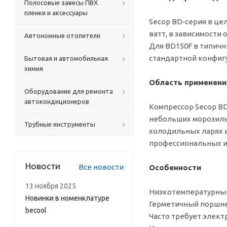
Полосовые завесы ПВХ
пленки и аксессуары
Secop BD‑серия в це
ватт, в зависимости 
Автономные отопители
Для BD150F в типичн
стандартной конфигур
Бытовая и автомобильная
химия
Область применени
Оборудование для ремонта
автокондиционеров
Компрессор Secop BD 
небольших морозиль
Трубные инструменты
холодильных ларях и
профессиональных и
Новости
Все новости
Особенности
13 ноября 2025
Низкотемпературный
Новинки в номенклатуре
Герметичный поршне
becool
Часто требует элект