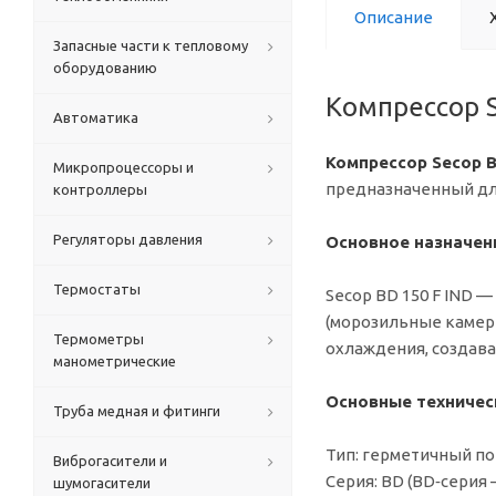
Описание
Запасные части к тепловому
оборудованию
Компрессор S
Автоматика
Компрессор Secop B
Микропроцессоры и
предназначенный дл
контроллеры
Регуляторы давления
Основное назначен
Термостаты
Secop BD 150 F IND
(морозильные камеры
Термометры
охлаждения, создава
манометрические
Основные техничес
Труба медная и фитинги
Тип: герметичный п
Виброгасители и
Серия: BD (BD‑серия
шумогасители