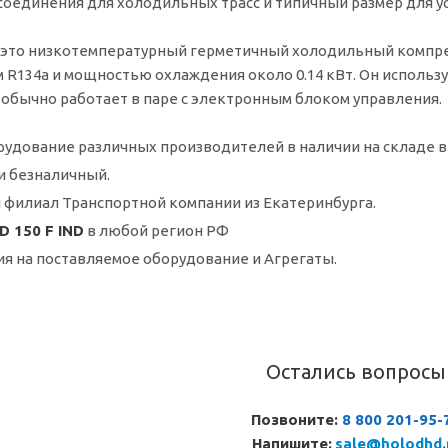
оединения для холодильных трасс и типичный размер для у
— это низкотемпературный герметичный холодильный компрес
м R134a и мощностью охлаждения около 0.14 кВт. Он использ
обычно работает в паре с электронным блоком управления.
удование различных производителей в наличии на складе в
и безналичный.
 филиал Транспортной компании из Екатеринбурга.
D 150 F IND
в любой регион РФ
ия на поставляемое оборудование и Агрегаты.
Остались вопросы
Позвоните:
8 800 201-95-
Напишите:
sale@holodhd.