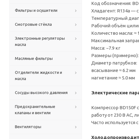
Код обозначения: BD
Фильтры и осушители
Хладагент: R134a —
Температурный диапа
Смотровые стёкла
Рабочий объём цилинд
Количество масла: ≈ 1
Электронные регуляторы
Максимальная заправк
масла
Масса: ~7.9 кг
Размеры (примерно): 
Масляные фильтры
Диаметр патрубков:
всасывание ≈ 6.2 мм
Отделители жидкости и
нагнетание ≈ 5.0 мм
масла
Электрические пар
Сосуды высокого давления
Предохранительные
Компрессор BD150F с
клапаны и вентили
работу от 230 В AC,
Часто используется 
Вентиляторы
Холодопроизводит