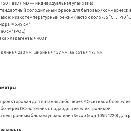
 150 F IND (IND — индивидуальная упаковка)
 стандартный холодильный фреон для бытовых/коммерчески
зон: низкотемпературный режим (часто около ‑35 °C … ‑10 °C
ра: ≈ 6.49 см³
80 см³ (POE)
а хладагента: ≈ 400 г
длина ≈ 230 мм, ширина ≈ 157 мм, высота ≈ 173 мм
аметры
проектирован для питания либо через AC‑сетевой блок эле
 либо через DC‑источник с подходящей электроникой.
с электронным блоком управления Secop (код 105N4220) для р
ельность