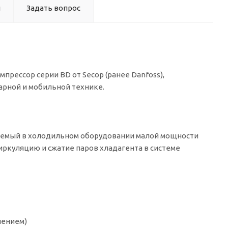
ы
Задать вопрос
рессор серии BD от Secop (ранее Danfoss),
рной и мобильной технике.
няемый в холодильном оборудовании малой мощности
иркуляцию и сжатие паров хладагента в системе
лением)