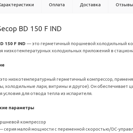
Характеристики
Оплата
Доставка
Отзыв
ecop BD 150 F IND
D 150 F IND
— это герметичный поршневой холодильный комп
я низкотемпературных холодильных приложений в стациона
ие
 — это низкотемпературный герметичный компрессор, приме
, холодильные лари, витрины и другое). Он обеспечивает ц
я условия для отвода тепла из испарителя.
кие параметры
оршневой компрессор
 — серия малой мощности с переменной скоростью/DC‑управ