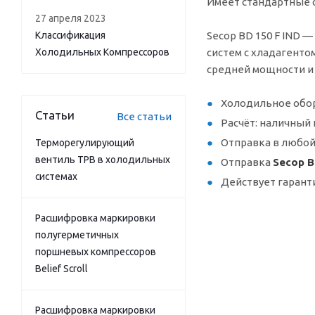
Имеет стандартные с
27 апреля 2023
Классификация
Secop BD 150 F IND 
Холодильных Компрессоров
систем с хладагенто
средней мощности и 
Холодильное обор
Статьи
Все статьи
Расчёт: наличный 
Отправка в любой
Терморегулирующий
вентиль ТРВ в холодильных
Отправка
Secop B
системах
Действует гарант
Расшифровка маркировки
полугерметичных
поршневых компрессоров
Belief Scroll
Расшифровка маркировки