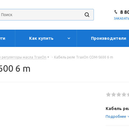
8 8
ЗАКАЗАТ
уги
Как купить
Производители
 регуляторы масла TraxOn
-
Кабель реле TraxOn COM-S600 6 m
600 6 m
Кабель ре
Подробнее