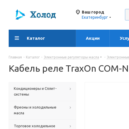
Ваш город
Екатеринбург
Каталог
Акции
Усл
Главная
-
Каталог
-
Электронные регуляторы масла
-
Электронные
Кабель реле TraxOn COM-
Кондиционеры и Сплит-
системы
Фреоны и холодильные
масла
Торговое холодильное