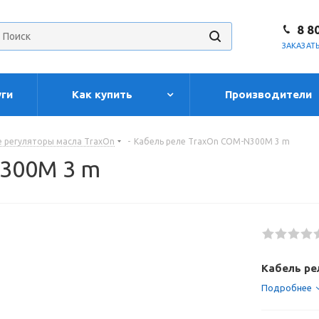
8 8
ЗАКАЗАТ
уги
Как купить
Производители
 регуляторы масла TraxOn
-
Кабель реле TraxOn COM-N300M 3 m
N300M 3 m
Кабель ре
Подробнее