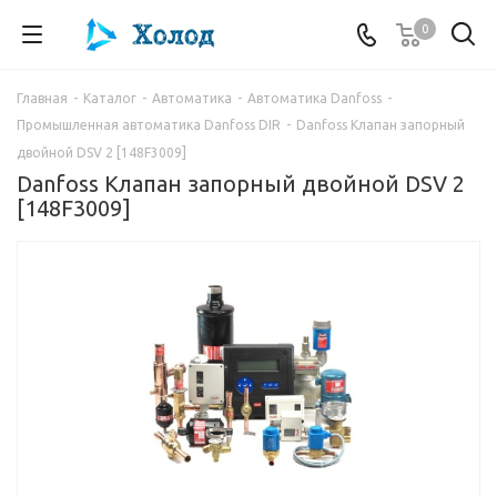
0
Главная
-
Каталог
-
Автоматика
-
Автоматика Danfoss
-
Промышленная автоматика Danfoss DIR
-
Danfoss Клапан запорный
двойной DSV 2 [148F3009]
Danfoss Клапан запорный двойной DSV 2
[148F3009]