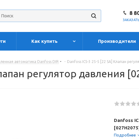
8 8
ЗАКАЗАТ
уги
Как купить
Производители
енная автоматика Danfoss DIR
-
Danfoss ICS-3 25-5 [22 SA] Клапан регу
 Клапан регулятор давления [
Danfoss IC
[027H2075
Подробнее