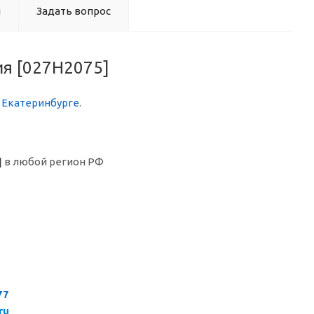
ы
Задать вопрос
ия [027H2075]
в Екатеринбурге
.
]
в любой регион РФ
77
ru