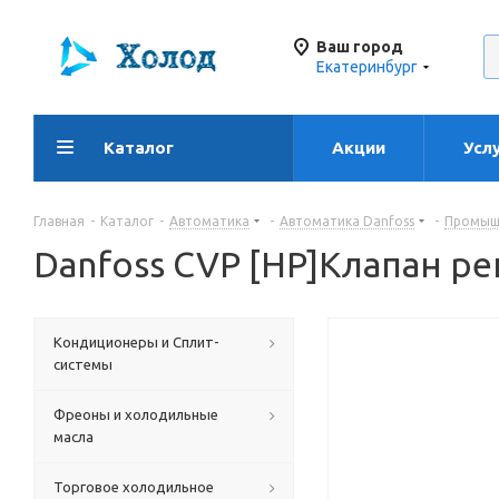
Ваш город
Екатеринбург
Каталог
Акции
Усл
Главная
-
Каталог
-
Автоматика
-
Автоматика Danfoss
-
Промышл
Danfoss CVP [HP]Клапан ре
Кондиционеры и Сплит-
системы
Фреоны и холодильные
масла
Торговое холодильное