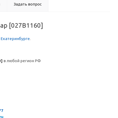
ы
Задать вопрос
бар [027B1160]
в Екатеринбурге
.
0]
в любой регион РФ
77
ru