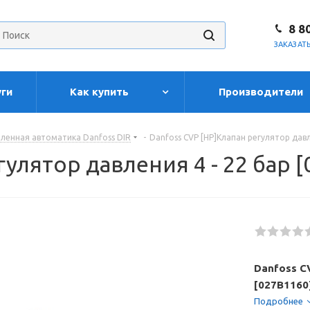
8 8
ЗАКАЗАТ
уги
Как купить
Производители
енная автоматика Danfoss DIR
-
Danfoss CVP [HP]Клапан регулятор давл
гулятор давления 4 - 22 бар 
Danfoss C
[027B1160
Подробнее