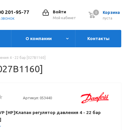
00 201-95-77
Войти
Корзина
0
0
Мой кабинет
пуста
Ь ЗВОНОК
О компании
Контакты
ения 4 - 22 бар [027B1160]
[027B1160]
Артикул:
053440
VP [HP]Клапан регулятор давления 4 - 22 бар
]