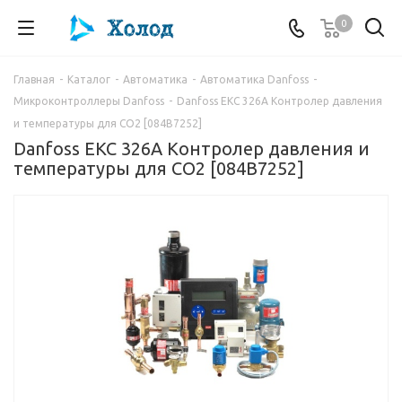
0
Главная
-
Каталог
-
Автоматика
-
Автоматика Danfoss
-
Микроконтроллеры Danfoss
-
Danfoss EKC 326A Контролер давления
и температуры для СО2 [084B7252]
Danfoss EKC 326A Контролер давления и
температуры для СО2 [084B7252]